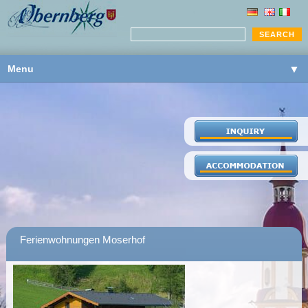
Menu
▼
▼
▼
Ferienwohnungen Moserhof
▼
▼