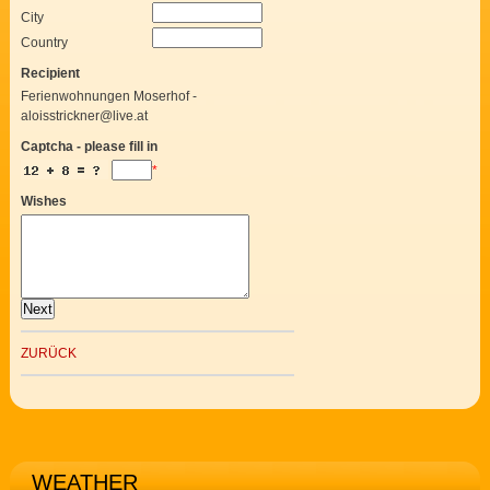
City
Country
Recipient
Ferienwohnungen Moserhof -
aloisstrickner@live.at
Captcha - please fill in
*
Wishes
ZURÜCK
WEATHER