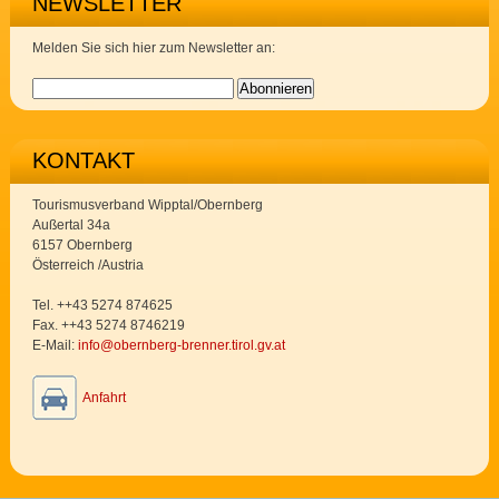
NEWSLETTER
Melden Sie sich hier zum Newsletter an:
KONTAKT
Tourismusverband Wipptal/Obernberg
Außertal 34a
6157 Obernberg
Österreich /Austria
Tel. ++43 5274 874625
Fax. ++43 5274 8746219
E-Mail:
info@obernberg-brenner.tirol.gv.at
Anfahrt