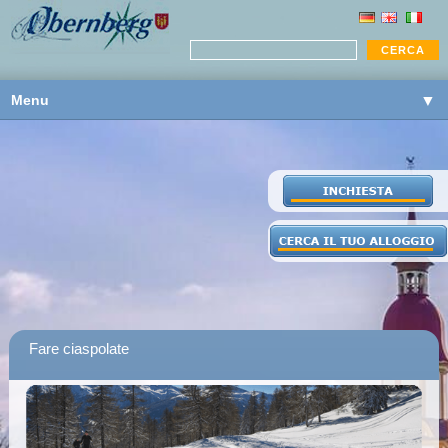
Menu
▼
▼
▼
Fare ciaspolate
▼
▼