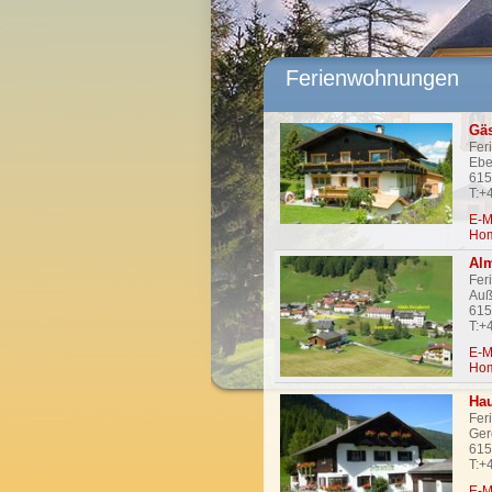
Ferienwohnungen
Gäs
Fer
Ebe
615
T:+
E-M
Ho
Alm
Fer
Auß
615
T:+
E-M
Ho
Hau
Fer
Ger
615
T:+
E-M