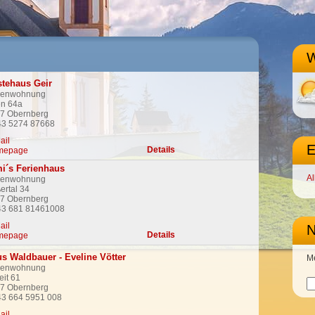
tehaus Geir
ienwohnung
n 64a
7 Obernberg
43 5274 87668
ail
E
Details
mepage
i´s Ferienhaus
Al
ienwohnung
ertal 34
7 Obernberg
43 681 81461008
ail
Details
mepage
s Waldbauer - Eveline Vötter
Me
ienwohnung
eit 61
7 Obernberg
43 664 5951 008
ail