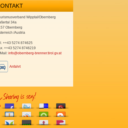
KONTAKT
ourismusverband Wipptal/Obernberg
ßertal 34a
157 Obernberg
terreich /Austria
l. ++43 5274 874625
ax. ++43 5274 8746219
Mail:
info@obernberg-brenner.tirol.gv.at
Anfahrt