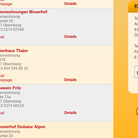
Details
mepage
rienwohnungen Moserhof
ienwohnung
T
ertal 18
Au
7 Obernberg
43 5274 87546
6
Ös
Details
ail
Te
ienhaus Thaler
F
ienwohnung
E-
378
7 Obernberg
43 664 599 88 33
ail
Details
mepage
ewein Fritz
ienwohnung
de 73a
7 Obernberg
43 5274 86124
Details
ail
snerhof Stubaier Alpen
ienwohnung
ertal 33