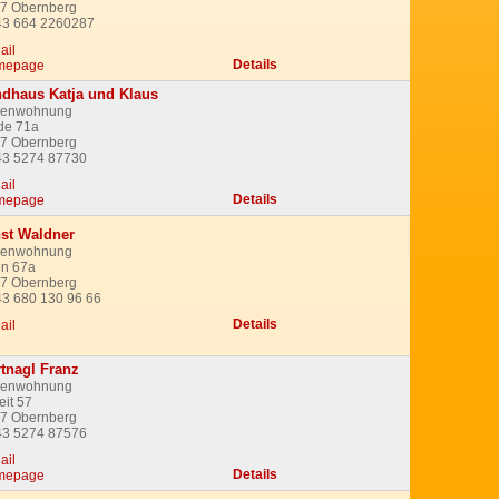
7 Obernberg
43 664 2260287
ail
Details
mepage
dhaus Katja und Klaus
ienwohnung
de 71a
7 Obernberg
43 5274 87730
ail
Details
mepage
st Waldner
ienwohnung
n 67a
7 Obernberg
43 680 130 96 66
Details
ail
tnagl Franz
ienwohnung
eit 57
7 Obernberg
43 5274 87576
ail
Details
mepage