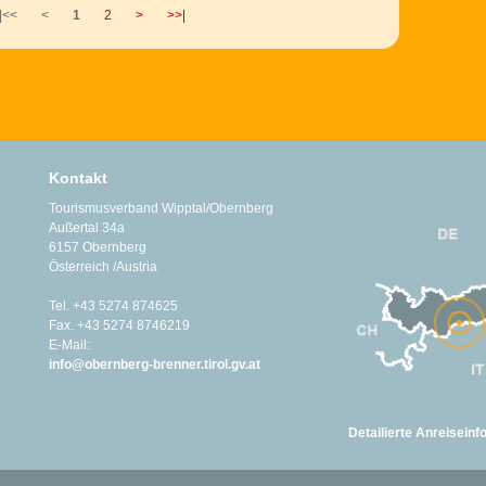
|<<
<
1
2
>
>>|
Kontakt
Tourismusverband Wipptal/Obernberg
Außertal 34a
6157 Obernberg
Österreich /Austria
Tel. +43 5274 874625
Fax. +43 5274 8746219
E-Mail:
info@obernberg-brenner.tirol.gv.at
Detailierte Anreisein