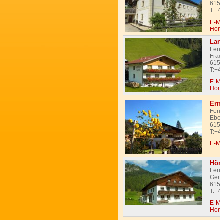
615
T:+
E-M
Ho
Lan
Fer
Fra
615
T:+
E-M
Ho
Ern
Fer
Ebe
615
T:+
E-M
Hör
Fer
Ger
615
T:+
E-M
Ho