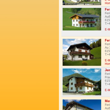
Ho
Fe
Fer
Auß
615
T:+
E-M
Fer
Fer
Au 
615
T:+
E-M
Ho
Jen
Fer
Fra
615
T:+
E-M
Mes
Fer
Auß